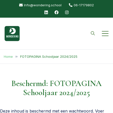
Info@wondering.school
06-17179802
Wondering
Een school waar je natuurlijk
mag leren en groeien.
Home
FOTOPAGINA Schooljaar 2024/2025
Beschermd: FOTOPAGINA
Schooljaar 2024/2025
Deze inhoud is beschermd met een wachtwoord. Voer